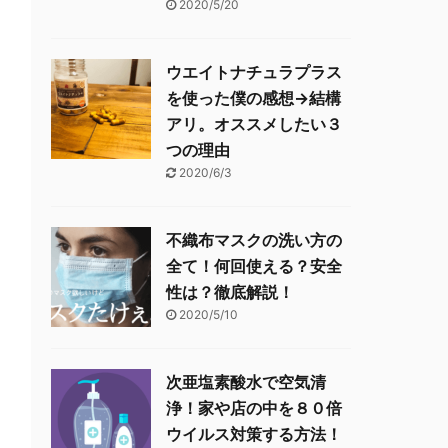
2020/5/20
ウエイトナチュラプラス
を使った僕の感想→結構
アリ。オススメしたい３
つの理由
2020/6/3
不織布マスクの洗い方の
全て！何回使える？安全
性は？徹底解説！
2020/5/10
次亜塩素酸水で空気清
浄！家や店の中を８０倍
ウイルス対策する方法！