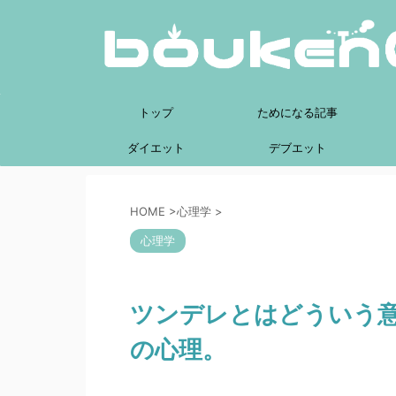
トップ
ためになる記事
ダイエット
デブエット
HOME
>
心理学
>
心理学
ツンデレとはどういう
の心理。