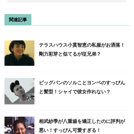
関連記事
テラスハウス小貫智恵の私服がお洒落！
剛力彩芽と似てるが従兄弟？
ビッグバンのソルことヨンベのすっぴん
と髪型！シャイで彼女作れない？
相武紗季が八重歯を矯正したのに評判が
悪い！すっぴん可愛すぎる！