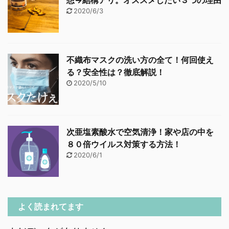
想→結構アリ。オススメしたい３つの理由
2020/6/3
不織布マスクの洗い方の全て！何回使え
る？安全性は？徹底解説！
2020/5/10
次亜塩素酸水で空気清浄！家や店の中を
８０倍ウイルス対策する方法！
2020/6/1
よく読まれてます