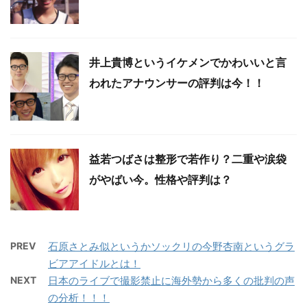
井上貴博というイケメンでかわいいと言
われたアナウンサーの評判は今！！
益若つばさは整形で若作り？二重や涙袋
がやばい今。性格や評判は？
PREV
石原さとみ似というかソックリの今野杏南というグラ
ビアアイドルとは！
NEXT
日本のライブで撮影禁止に海外勢から多くの批判の声
の分析！！！