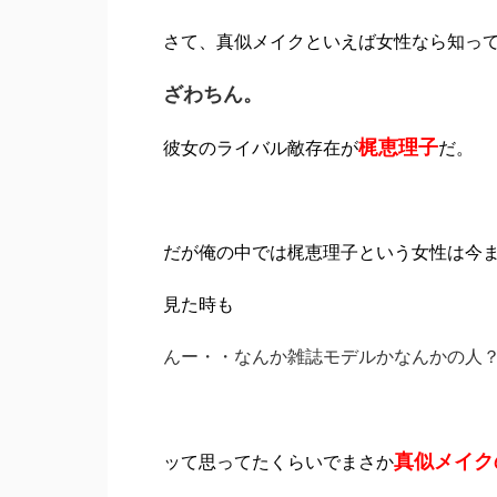
さて、真似メイクといえば女性なら知っ
ざわちん。
梶恵理子
彼女のライバル敵存在が
だ。
だが俺の中では梶恵理子という女性は今
見た時も
んー・・なんか雑誌モデルかなんかの人
真似メイク
ッて思ってたくらいでまさか