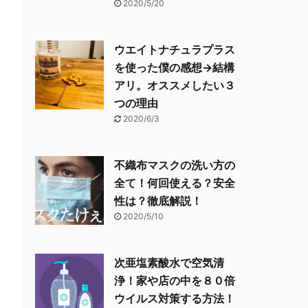
2020/5/20
ウエイトナチュラプラス
を使った僕の感想→結構
アリ。オススメしたい３
つの理由
2020/6/3
不織布マスクの洗い方の
全て！何回使える？安全
性は？徹底解説！
2020/5/10
次亜塩素酸水で空気清
浄！家や店の中を８０倍
ウイルス対策する方法！