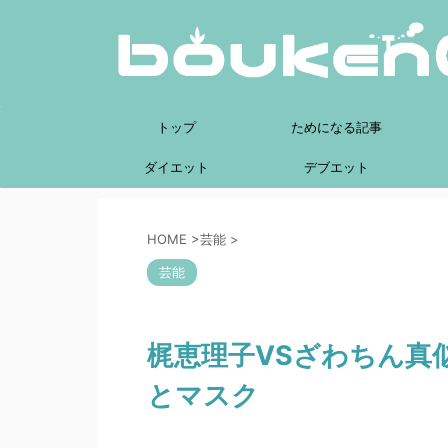
トップ
ためになる記事
ダイエット
デブエット
HOME
>
芸能
>
芸能
梶恵理子VSざわちん真
とマスク