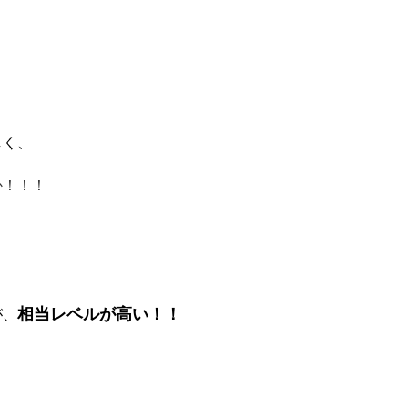
しく、
か！！！
相当レベルが高い！！
が、