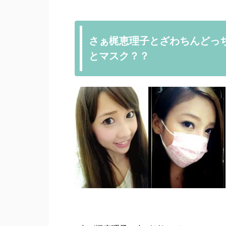
さぁ梶恵理子とざわちんどっ
とマスク？？