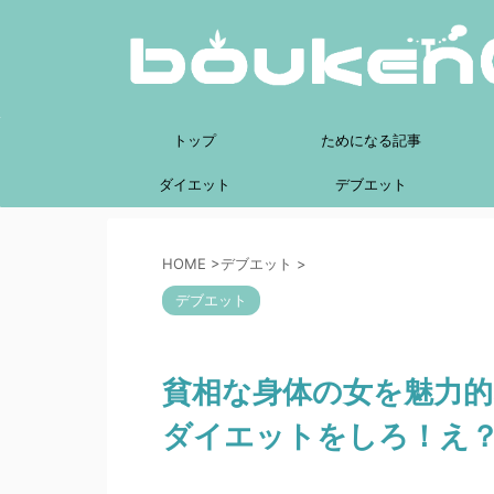
トップ
ためになる記事
ダイエット
デブエット
HOME
>
デブエット
>
デブエット
貧相な身体の女を魅力
ダイエットをしろ！え