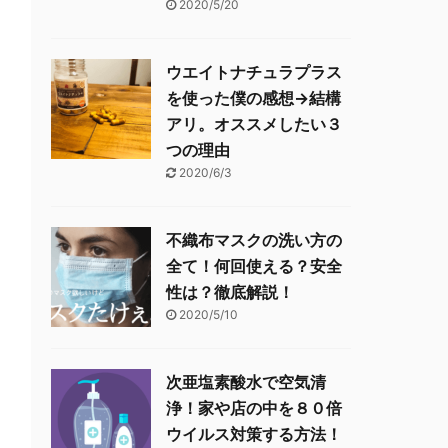
2020/5/20
ウエイトナチュラプラス
を使った僕の感想→結構
アリ。オススメしたい３
つの理由
2020/6/3
不織布マスクの洗い方の
全て！何回使える？安全
性は？徹底解説！
2020/5/10
次亜塩素酸水で空気清
浄！家や店の中を８０倍
ウイルス対策する方法！