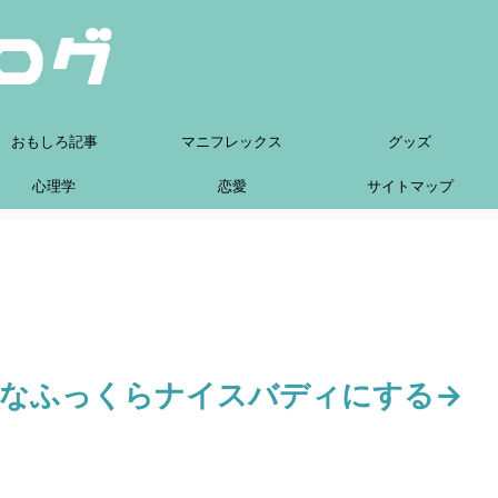
おもしろ記事
マニフレックス
グッズ
心理学
恋愛
サイトマップ
的なふっくらナイスバディにする→
？