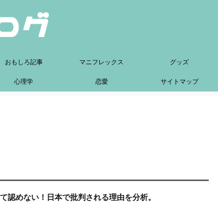
おもしろ記事
マニフレックス
グッズ
心理学
恋愛
サイトマップ
して認めない！日本で批判される理由を分析。