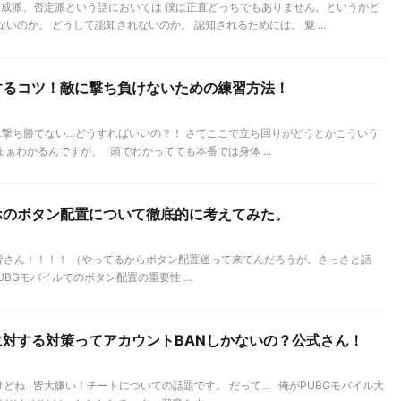
賛成派、否定派という話においては 僕は正直どっちでもありません。というかど
いのか。 どうして認知されないのか。 認知されるためには。 魅 ...
するコツ！敵に撃ち負けないための練習方法！
…撃ち勝てない…どうすればいいの？！ さてここで立ち回りがどうとかこういう
ぁわかるんですが、 頭でわかってても本番では身体 ...
ホのボタン配置について徹底的に考えてみた。
皆さん！！！！ （やってるからボタン配置迷って来てんだろうが。さっさと話
BGモバイルでのボタン配置の重要性 ...
に対する対策ってアカウントBANしかないの？公式さん！
けどね 皆大嫌い！チートについての話題です。 だって… 俺がPUBGモバイル大