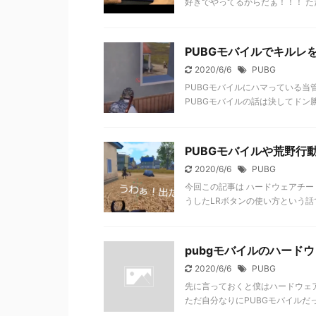
好きでやってるからだぁ！！！ ただ
PUBGモバイルでキルレ
2020/6/6
PUBG
PUBGモバイルにハマっている当
PUBGモバイルの話は決してドン勝
PUBGモバイルや荒野行
2020/6/6
PUBG
今回この記事は ハードウェアチー
うしたLRボタンの使い方という話でいき
pubgモバイルのハード
2020/6/6
PUBG
先に言っておくと僕はハードウェ
ただ自分なりにPUBGモバイルだ