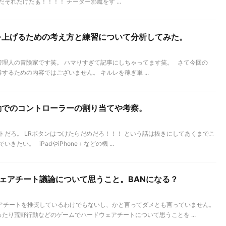
それだけだぁ！！！！ チーター邪魔をす ...
を上げるための考え方と練習について分析してみた。
管理人の冒険家です笑。 ハマりすぎて記事にしちゃってます笑。 さて今回の
するための内容ではございません。 キルレを稼ぎ単 ...
動でのコントローラーの割り当てや考察。
トだろ。 LRボタンはつけたらだめだろ！！！ という話は抜きにしてあくまでこ
たい。 iPadやiPhone＋などの機 ...
ウェアチート議論について思うこと。BANになる？
アチートを推奨しているわけでもないし、かと言ってダメとも言っていません。
ったり荒野行動などのゲームでハードウェアチートについて思うことを ...