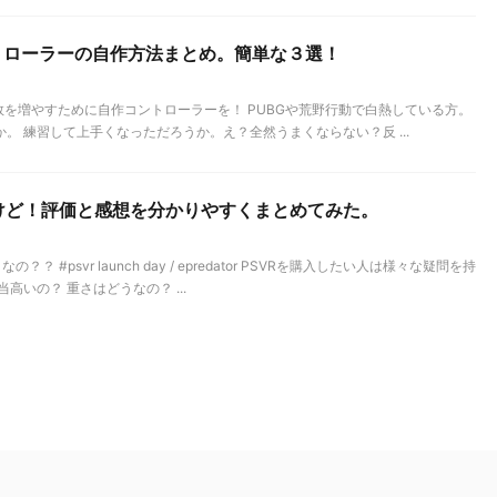
トローラーの自作方法まとめ。簡単な３選！
数を増やすために自作コントローラーを！ PUBGや荒野行動で白熱している方。
。 練習して上手くなっただろうか。え？全然うまくならない？反 ...
いけど！評価と感想を分かりやすくまとめてみた。
 #psvr launch day / epredator PSVRを購入したい人は様々な疑問を持
高いの？ 重さはどうなの？ ...