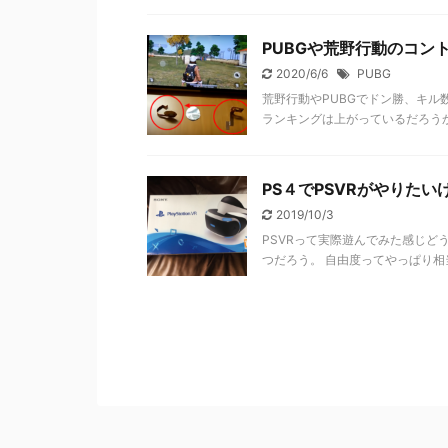
PUBGや荒野行動のコン
2020/6/6
PUBG
荒野行動やPUBGでドン勝、キル
ランキングは上がっているだろうか
PS４でPSVRがやりた
2019/10/3
PSVRって実際遊んでみた感じどうなの？？
つだろう。 自由度ってやっぱり相当