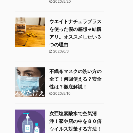
2020/5/20
ウエイトナチュラプラス
を使った僕の感想→結構
アリ。オススメしたい３
つの理由
2020/6/3
不織布マスクの洗い方の
全て！何回使える？安全
性は？徹底解説！
2020/5/10
次亜塩素酸水で空気清
浄！家や店の中を８０倍
ウイルス対策する方法！