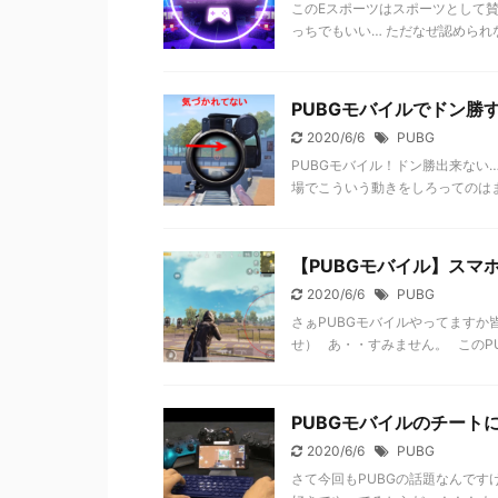
このEスポーツはスポーツとして
っちでもいい… ただなぜ認められな
PUBGモバイルでドン勝
2020/6/6
PUBG
PUBGモバイル！ドン勝出来ない
場でこういう動きをしろってのはま
【PUBGモバイル】スマ
2020/6/6
PUBG
さぁPUBGモバイルやってますか
せ） あ・・すみません。 このPU
PUBGモバイルのチート
2020/6/6
PUBG
さて今回もPUBGの話題なんです